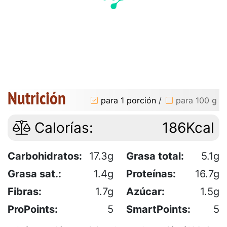
Nutrición
para 1 porción
/
para 100 g
Calorías:
186Kcal
Carbohidratos:
17.3g
Grasa total:
5.1g
Grasa sat.:
1.4g
Proteínas:
16.7g
Fibras:
1.7g
Azúcar:
1.5g
ProPoints:
5
SmartPoints:
5