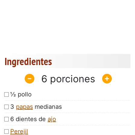
Ingredientes
6
½ pollo
3
papas
medianas
6 dientes de
ajo
Perejil