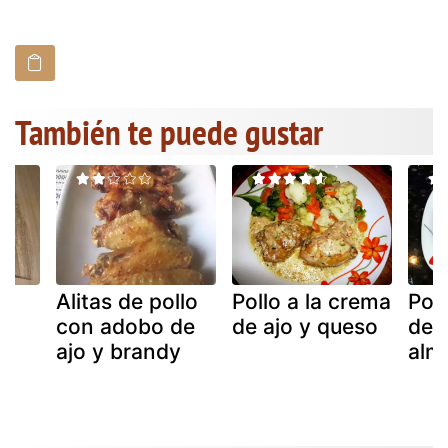
También te puede gustar
Alitas de pollo
Pollo a la crema
Poll
con adobo de
de ajo y queso
de a
as
ajo y brandy
alm