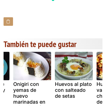
También te puede gustar
de
Onigiri con
Huevos al plato
Hue
o y
yemas de
con salteado
vapo
huevo
de setas
chin
marinadas en
de 