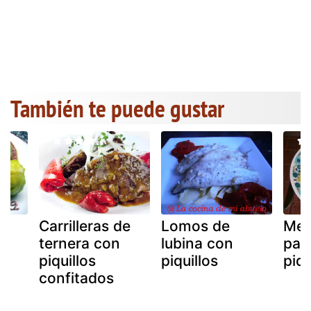
También te puede gustar
Carrilleras de
Lomos de
Mer
ternera con
lubina con
pan
piquillos
piquillos
piqu
confitados