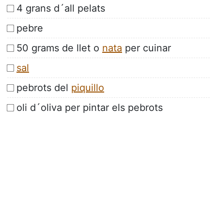
4 grans d´all pelats
pebre
50 grams de llet o
nata
per cuinar
sal
pebrots del
piquillo
oli d´oliva per pintar els pebrots