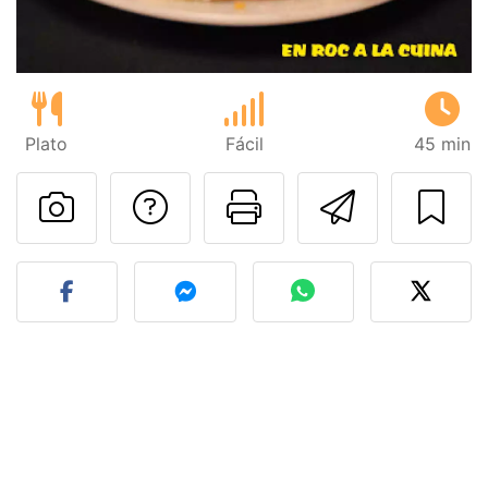
Plato
Fácil
45 min
Preguntar al autor
Imprimir esta
Enviar 
Publicar la foto de esta r