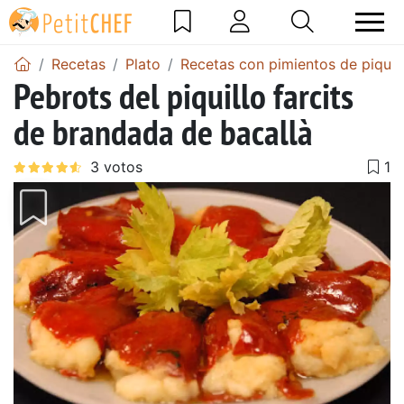
Recetas
Plato
Recetas con pimientos de piquil
Pebrots del piquillo farcits
de brandada de bacallà