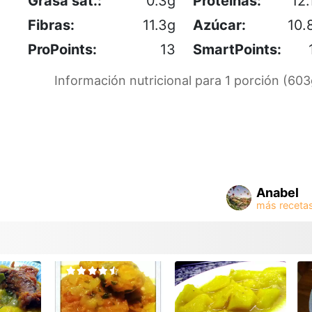
Grasa sat.:
0.3g
Proteínas:
12.
Fibras:
11.3g
Azúcar:
10.
ProPoints:
13
SmartPoints:
Información nutricional para 1 porción (603
Anabel