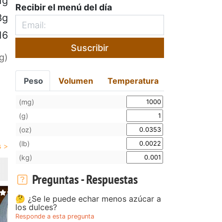
1g
Recibir el menú del día
8g
16
Suscribir
g)
Peso
Volumen
Temperatura
(mg)
(g)
(oz)
(lb)
(kg)
Preguntas - Respuestas
🤔 ¿Se le puede echar menos azúcar a
los dulces?
Responde a esta pregunta