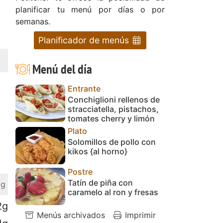
planificar tu menú por días o por
semanas.
Planificador de menús
Menú del día
Entrante
Conchiglioni rellenos de
stracciatella, pistachos,
tomates cherry y limón
Plato
Solomillos de pollo con
kikos {al horno}
Postre
Tatín de piña con
 g
caramelo al ron y fresas
2g
Menús archivados
Imprimir