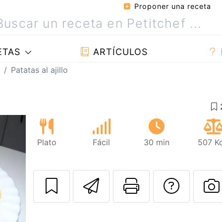
Proponer una receta
ETAS
ARTÍCULOS
Patatas al ajillo
Plato
Fácil
30 min
507 Kc
Enviar esta rec
Imprimir e
Pregu
P