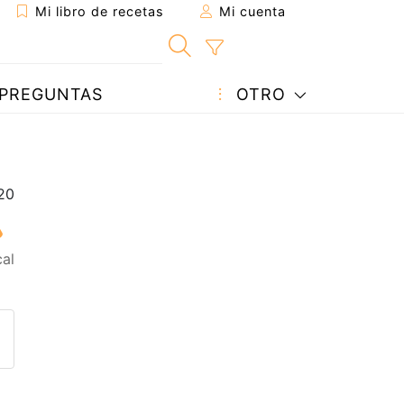
Mi libro de recetas
Mi cuenta
PREGUNTAS
OTRO
al
eta a un amigo
sta página
ntar al autor
ublicar la foto de esta receta