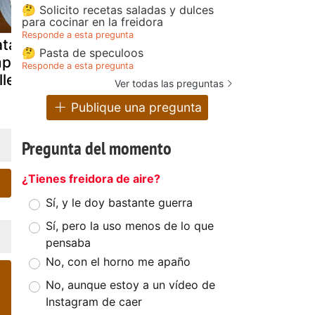
🤔 Solicito recetas saladas y dulces
para cocinar en la freidora
Responde a esta pregunta
tatas a la
Patatas de
Patatas
🤔 Pasta de speculoos
mportancia
guarnición
guisadas (s
Responde a esta pregunta
llenas
arrugadas
asadura)
Ver todas las preguntas
Publique una pregunta
Pregunta del momento
¿Tienes freidora de aire?
Sí, y le doy bastante guerra
Sí, pero la uso menos de lo que
pensaba
No, con el horno me apaño
No, aunque estoy a un vídeo de
Instagram de caer