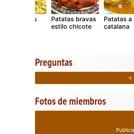
Patatas a las
Patatas bravas
Patatas a 
hierbas
estilo chicote
catalana
provenzales
Preguntas
Fotos de miembros
Publica