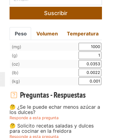
Suscribir
Peso
Volumen
Temperatura
(mg)
(g)
(oz)
(lb)
(kg)
Preguntas - Respuestas
🤔 ¿Se le puede echar menos azúcar a
los dulces?
Responde a esta pregunta
🤔 Solicito recetas saladas y dulces
para cocinar en la freidora
Responde a esta pregunta