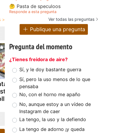
🤔 Pasta de speculoos
Responde a esta pregunta
Ver todas las preguntas
Publique una pregunta
Pregunta del momento
¿Tienes freidora de aire?
Sí, y le doy bastante guerra
Sí, pero la uso menos de lo que
tatas al estilo
Raxo con
Patatas caj
pensaba
ster
patatas
No, con el horno me apaño
ollywood
No, aunque estoy a un vídeo de
Instagram de caer
La tengo, la uso y la defiendo
La tengo de adorno ¡y queda