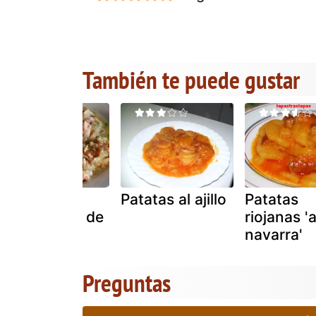
También te puede gustar
Patatas a la
Patatas al ajillo
Patatas
importancia de
riojanas 'a
robin food
navarra'
Preguntas