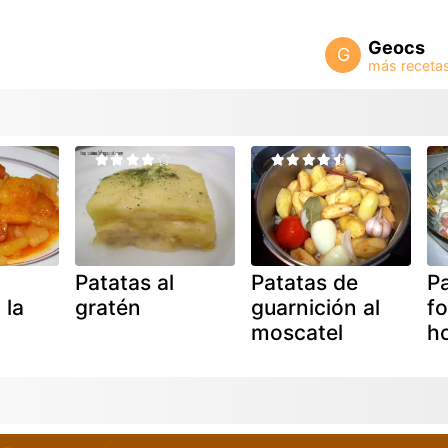
Geocs
G
Patatas al
Patatas de
Pa
 la
gratén
guarnición al
fo
moscatel
h