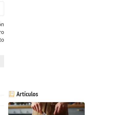
ón
ro
to
Artículos