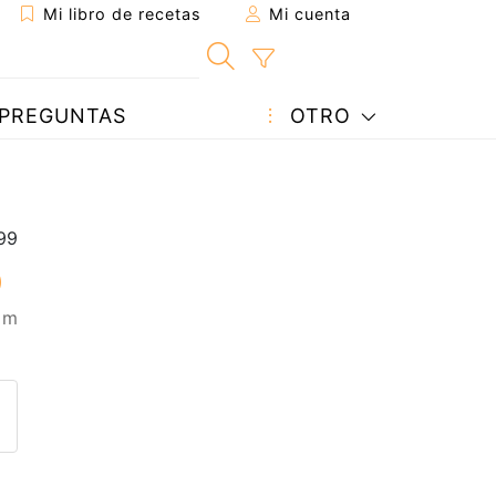
Mi libro de recetas
Mi cuenta
PREGUNTAS
OTRO
0 m
eta a un amigo
sta página
ntar al autor
ublicar la foto de esta receta