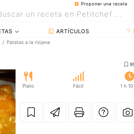
Proponer una receta
ETAS
ARTÍCULOS
Patatas a la riojana
Plato
Fácil
1 h 1
Enviar esta rec
Imprimir e
Pregu
P