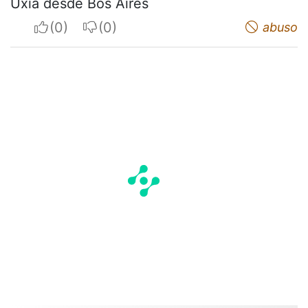
Uxia desde Bos Aires
I apreciate
I do not appreciate
abuso