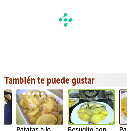
También te puede gustar
Patatas a lo
Besugito con
Pat