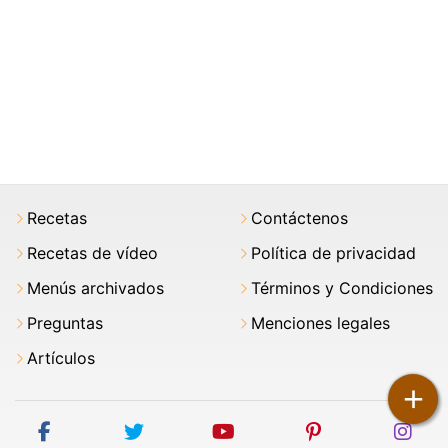
Recetas
Contáctenos
Recetas de vídeo
Política de privacidad
Menús archivados
Términos y Condiciones
Preguntas
Menciones legales
Artículos
+
facebook
twitter
youtube
pinterest
ins