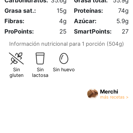
Carbohidratos:
35.6g
Grasa total:
55.9g
Grasa sat.:
15g
Proteínas:
74g
Fibras:
4g
Azúcar:
5.9g
ProPoints:
25
SmartPoints:
27
Información nutricional para 1 porción (504g)
Sin
Sin
Sin huevo
gluten
lactosa
Merchi