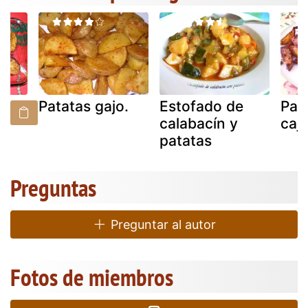
un
Patatas gajo.
Estofado de
Pata
calabacín y
caj
patatas
Preguntas
Preguntar al autor
Fotos de miembros