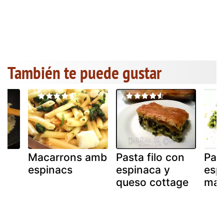
También te puede gustar
Macarrons amb
Pasta filo con
Pas
espinacs
espinaca y
esp
queso cottage
mas
i