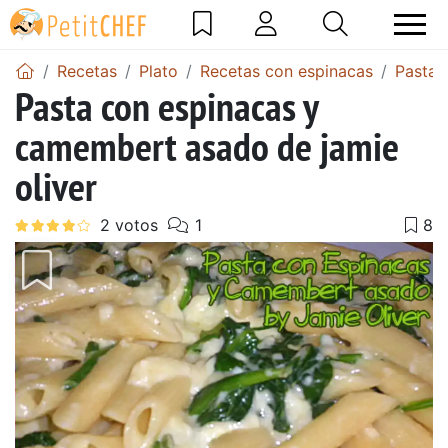
Recetas
Plato
Recetas con espinacas
Pasta 
Pasta con espinacas y
camembert asado de jamie
oliver