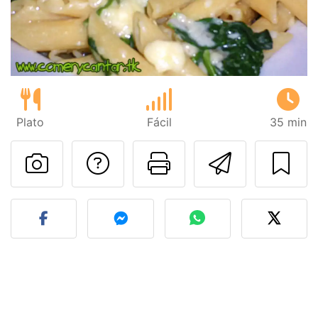
Plato
Fácil
35 min
Preguntar al autor
Imprimir esta
Enviar 
Publicar la foto de esta r