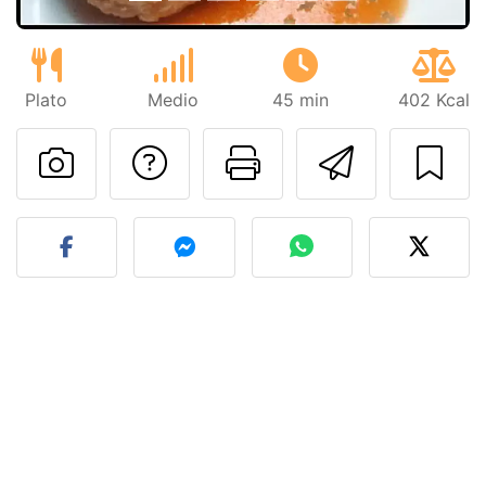
Plato
Medio
45 min
402 Kcal
Preguntar al autor
Imprimir esta
Enviar 
Publicar la foto de esta r