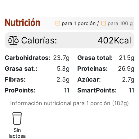
Nutrición
para 1 porción
/
para 100 g
Calorías:
402Kcal
Carbohidratos:
23.7g
Grasa total:
21.5g
Grasa sat.:
5.3g
Proteínas:
26.9g
Fibras:
2.5g
Azúcar:
2.7g
ProPoints:
11
SmartPoints:
11
Información nutricional para 1 porción (182g)
Sin
lactosa