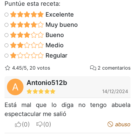
Puntúe esta receta:
Excelente
Muy bueno
Bueno
Medio
Regular
4.45/5, 20 votos
2 comentarios
Antonio512b
A
14/12/2024
Está mal que lo diga no tengo abuela
espectacular me salió
I apreciate
I do not appreciate
abuso