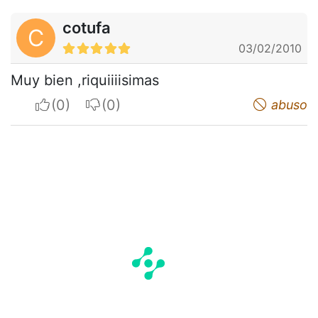
cotufa
C
03/02/2010
Muy bien ,riquiiiisimas
I apreciate
I do not appreciate
abuso