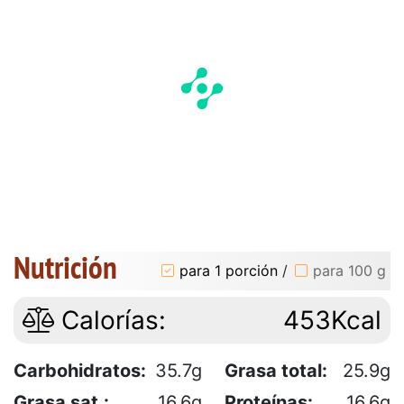
Nutrición
para 1 porción
/
para 100 g
Calorías:
453Kcal
Carbohidratos:
35.7g
Grasa total:
25.9g
Grasa sat.:
16.6g
Proteínas:
16.6g