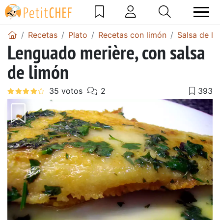
Recetas
Plato
Recetas con limón
Salsa de li
Lenguado merière, con salsa
de limón