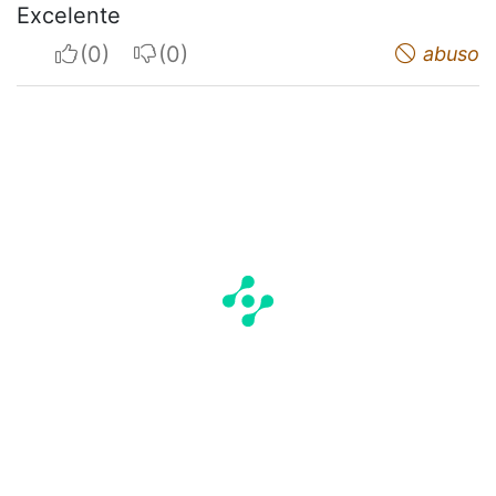
Excelente
I apreciate
I do not appreciate
abuso