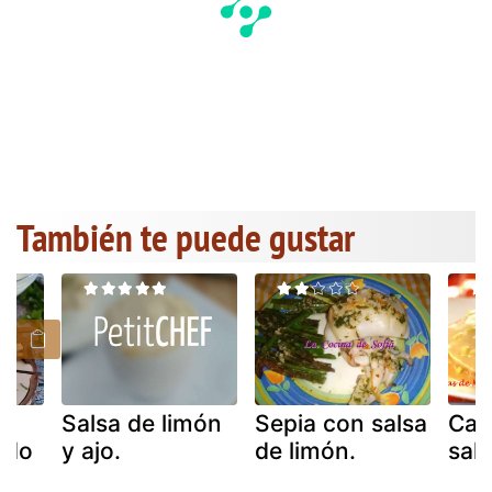
También te puede gustar
e
Salsa de limón
Sepia con salsa
Car
ado
y ajo.
de limón.
sal
e