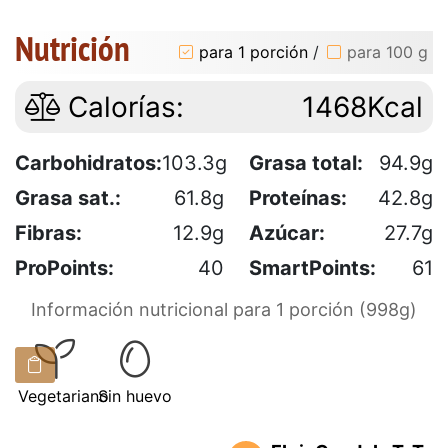
Nutrición
para 1 porción
/
para 100 g
Calorías:
1468Kcal
Carbohidratos:
103.3g
Grasa total:
94.9g
Grasa sat.:
61.8g
Proteínas:
42.8g
Fibras:
12.9g
Azúcar:
27.7g
ProPoints:
40
SmartPoints:
61
Información nutricional para 1 porción (998g)
Vegetariano
Sin huevo