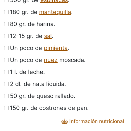
500 gr. de
espinacas
.
180 gr. de
mantequilla
.
80 gr. de harina.
12-15 gr. de
sal
.
Un poco de
pimienta
.
Un poco de
nuez
moscada.
1 l. de leche.
2 dl. de nata liquida.
50 gr. de queso rallado.
150 gr. de costrones de pan.
Información nutricional