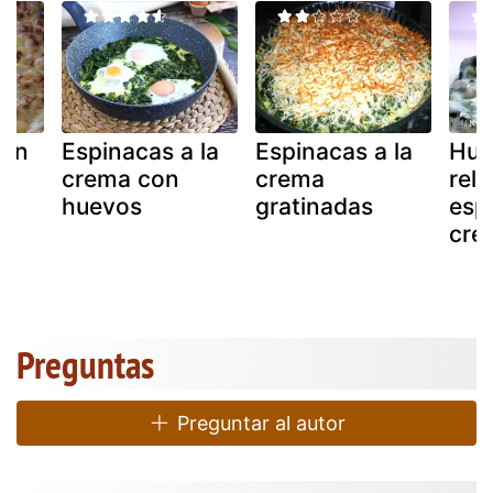
con
Espinacas a la
Espinacas a la
Hue
crema con
crema
rel
huevos
gratinadas
esp
cre
Preguntas
Preguntar al autor