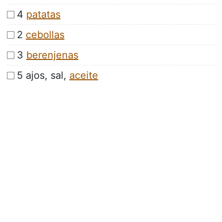
4
patatas
2
cebollas
3
berenjenas
5 ajos, sal,
aceite