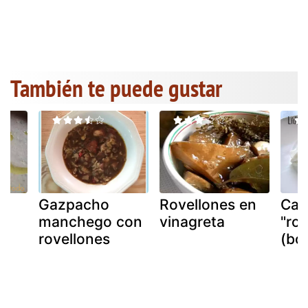
También te puede gustar
Gazpacho
Rovellones en
Can
manchego con
vinagreta
"rov
rovellones
(bol