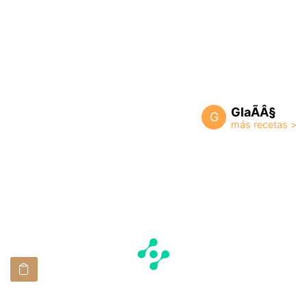
GlaÃÂ§
G