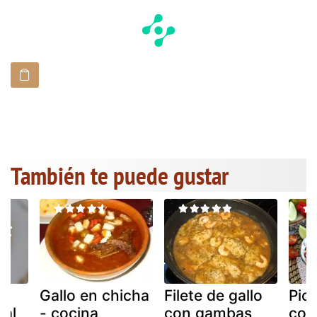
También te puede gustar
Gallo en chicha
Filete de gallo
Pico
ral
- cocina
con gambas
con