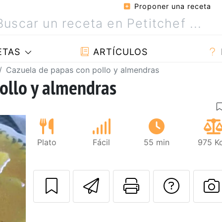
Proponer una receta
ETAS
ARTÍCULOS
Cazuela de papas con pollo y almendras
ollo y almendras
Plato
Fácil
55 min
975 Kc
Enviar esta rec
Imprimir e
Pregu
P