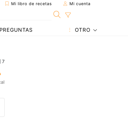
Mi libro de recetas
Mi cuenta
PREGUNTAS
OTRO
al
eta a un amigo
sta página
ntar al autor
ublicar la foto de esta receta