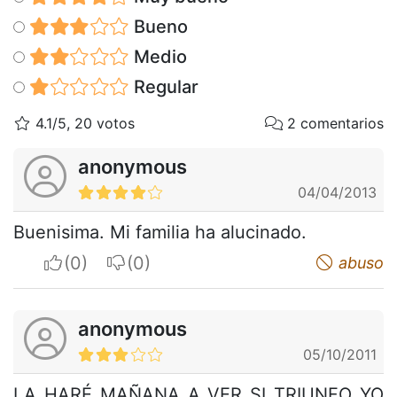
Bueno
Medio
Regular
4.1/5, 20 votos
2 comentarios
anonymous
04/04/2013
Buenisima. Mi familia ha alucinado.
I apreciate
I do not appreciate
abuso
anonymous
05/10/2011
LA HARÉ MAÑANA A VER SI TRIUNFO YO