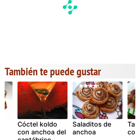
También te puede gustar
Cóctel koldo
Saladitos de
Tap
con anchoa del
anchoa
con
cantábrico