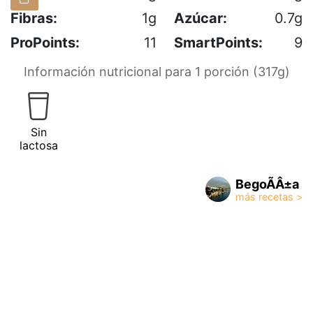
Fibras:
1g
Azúcar:
0.7g
ProPoints:
11
SmartPoints:
9
Información nutricional para 1 porción (317g)
Sin
lactosa
BegoÃÂ±a