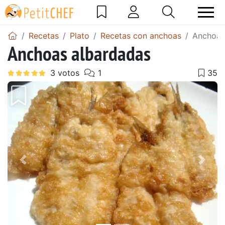
Recetas
Plato
Recetas con anchoas
Anchoas
Anchoas albardadas
Anterior
Sigu