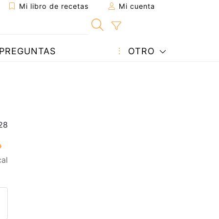
Mi libro de recetas
Mi cuenta
PREGUNTAS
OTRO
al
eta a un amigo
sta página
ntar al autor