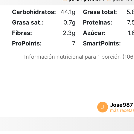
Carbohidratos:
44.1g
Grasa total:
5.
Grasa sat.:
0.7g
Proteínas:
7.
Fibras:
2.3g
Azúcar:
1.
ProPoints:
7
SmartPoints:
Información nutricional para 1 porción (106
Jose987
J