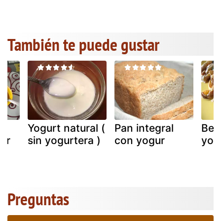
También te puede gustar
Yogurt natural (
Pan integral
Ber
her
sin yogurtera )
con yogur
yog
Preguntas