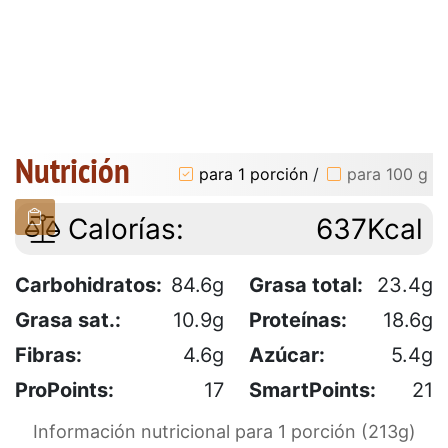
Nutrición
para 1 porción
/
para 100 g
Calorías:
637Kcal
Carbohidratos:
84.6g
Grasa total:
23.4g
Grasa sat.:
10.9g
Proteínas:
18.6g
Fibras:
4.6g
Azúcar:
5.4g
ProPoints:
17
SmartPoints:
21
Información nutricional para 1 porción (213g)