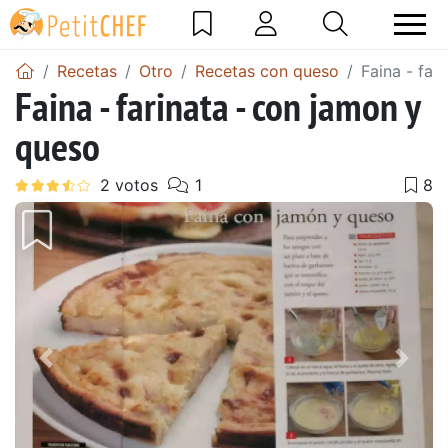
Recetas
Otro
Recetas con queso
Faina - far
Faina - farinata - con jamon y
queso
Anterior
Sigu