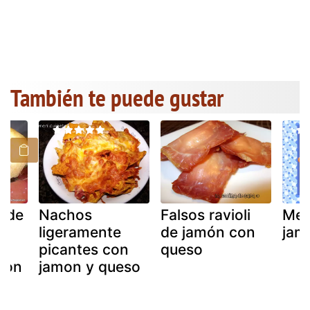
También te puede gustar
o de
Nachos
Falsos ravioli
Med
ligeramente
de jamón con
jam
picantes con
queso
bon
jamon y queso