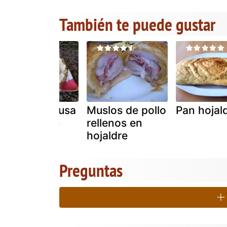
También te puede gustar
Ensaladilla rusa
Muslos de pollo
Pan hojal
con base de
rellenos en
hojaldre
hojaldre
Preguntas