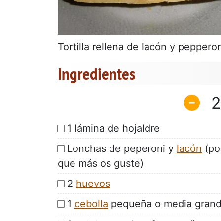
Tortilla rellena de lacón y pepperon
Ingredientes
2
1 lámina de hojaldre
Lonchas de peperoni y
lacón
(pod
que más os guste)
2
huevos
1
cebolla
pequeña o media gran