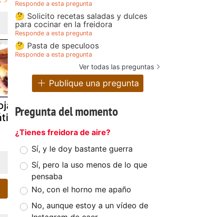
Responde a esta pregunta
🤔 Solicito recetas saladas y dulces
para cocinar en la freidora
Responde a esta pregunta
🤔 Pasta de speculoos
Responde a esta pregunta
Ver todas las preguntas
Publique una pregunta
jaldre con
Masa de
Rosquillas 
Pregunta del momento
tiles
hojaldre y
hojaldre
croissants
¿Tienes freidora de aire?
Sí, y le doy bastante guerra
Sí, pero la uso menos de lo que
pensaba
No, con el horno me apaño
No, aunque estoy a un vídeo de