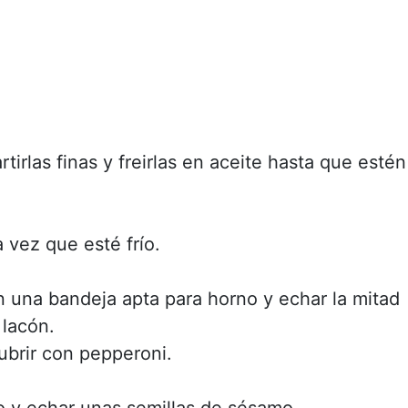
artirlas finas y freirlas en aceite hasta que estén
a vez que esté frío.
n una bandeja apta para horno y echar la mitad
 lacón.
 cubrir con pepperoni.
vo y echar unas semillas de sésamo.