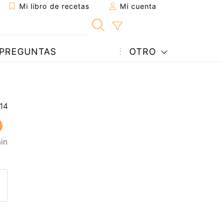
Mi libro de recetas
Mi cuenta
PREGUNTAS
OTRO
in
eta a un amigo
sta página
ntar al autor
ublicar la foto de esta receta