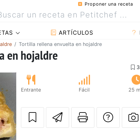
Proponer una receta
ETAS
ARTÍCULOS
aldre
Tortilla rellena envuelta en hojaldre
ta en hojaldre
Entrante
Fácil
25 m
Enviar esta rec
Imprimir e
Pregu
P