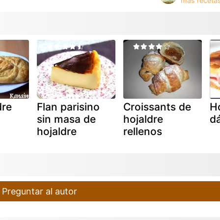
dre
Flan parisino
Croissants de
Ho
sin masa de
hojaldre
dá
hojaldre
rellenos
Preguntar al autor