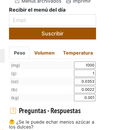
Menús archivados
Imprimir
Recibir el menú del día
Suscribir
Peso
Volumen
Temperatura
(mg)
(g)
(oz)
(lb)
(kg)
Preguntas - Respuestas
🤔 ¿Se le puede echar menos azúcar a
los dulces?