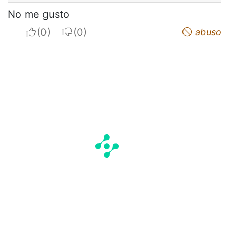
No me gusto
I apreciate
I do not appreciate
abuso