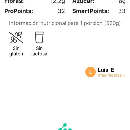
Fibras:
12.2g
Azúcar:
8g
ProPoints:
32
SmartPoints:
33
Información nutricional para 1 porción (520g)
Sin
Sin
gluten
lactosa
Luis_E
L