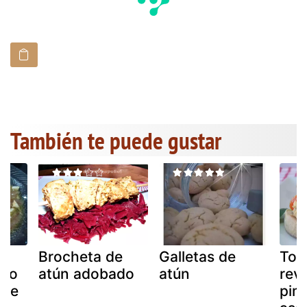
También te puede gustar
de
Brocheta de
Galletas de
Tos
ado
atún adobado
atún
rev
 de
pim