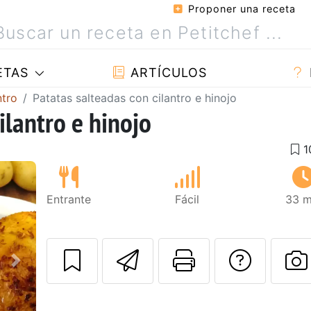
Proponer una receta
ETAS
ARTÍCULOS
ntro
Patatas salteadas con cilantro e hinojo
ilantro e hinojo
Entrante
Fácil
33 m
Enviar esta rec
Imprimir e
Pregu
Siguiente
P