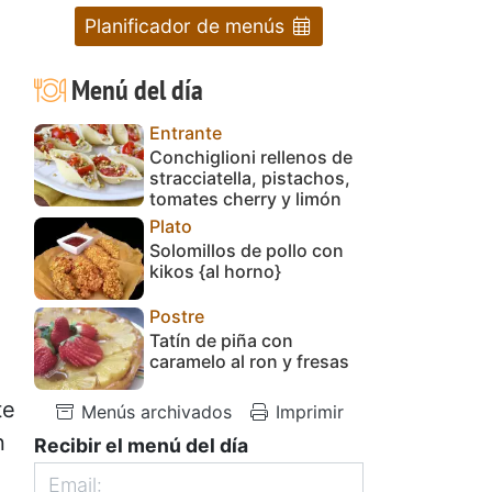
Planificador de menús
Menú del día
Entrante
Conchiglioni rellenos de
stracciatella, pistachos,
tomates cherry y limón
Plato
Solomillos de pollo con
kikos {al horno}
Postre
Tatín de piña con
caramelo al ron y fresas
te
Menús archivados
Imprimir
n
Recibir el menú del día