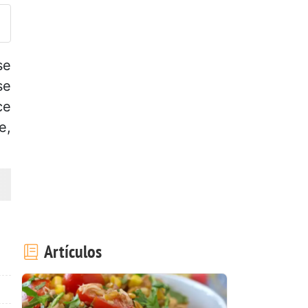
se
se
ce
e,
Artículos