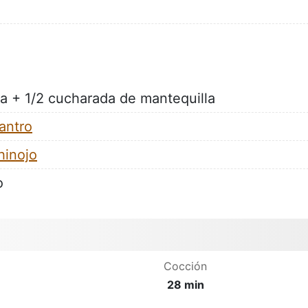
va + 1/2 cucharada de mantequilla
lantro
hinojo
o
Cocción
28 min