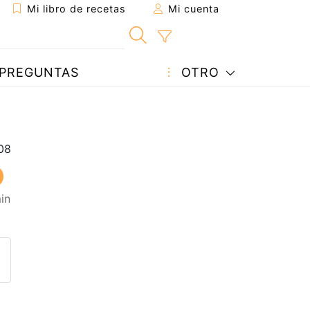
Mi libro de recetas
Mi cuenta
PREGUNTAS
OTRO
in
eta a un amigo
sta página
ntar al autor
ublicar la foto de esta receta