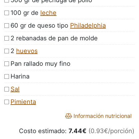
500 gr de pechuga de pollo
100 gr de
leche
60 gr de queso tipo
Philadelphia
2 rebanadas de pan de molde
2
huevos
Pan rallado muy fino
Harina
Sal
Pimienta
Información nutricional
Costo estimado:
7.44
€
(0.93€/porción)