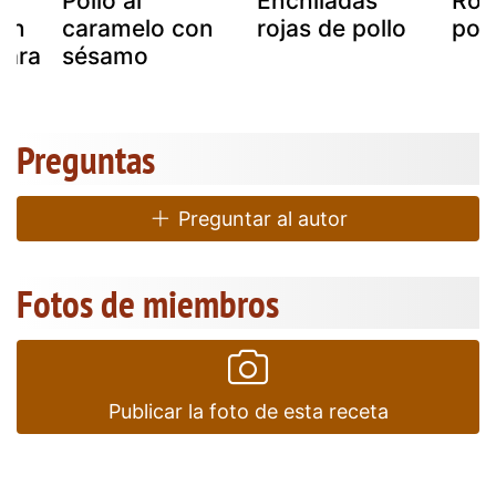
Pollo al
Enchiladas
Rog
con
caramelo con
rojas de pollo
poll
para
sésamo
.
Preguntas
Preguntar al autor
Fotos de miembros
Publicar la foto de esta receta