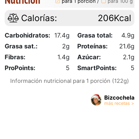
para 1 porción
/
para 100 g
Calorías:
206Kcal
Carbohidratos:
17.4g
Grasa total:
4.9g
Grasa sat.:
2g
Proteínas:
21.6g
Fibras:
1.4g
Azúcar:
2.1g
ProPoints:
5
SmartPoints:
5
Información nutricional para 1 porción (122g)
Bizcochela