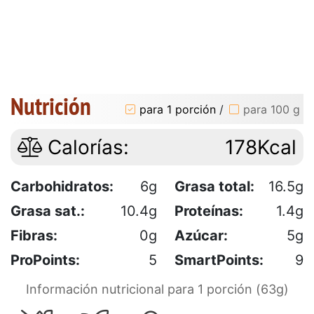
Nutrición
para 1 porción
/
para 100 g
Calorías:
178Kcal
Carbohidratos:
6g
Grasa total:
16.5g
Grasa sat.:
10.4g
Proteínas:
1.4g
Fibras:
0g
Azúcar:
5g
ProPoints:
5
SmartPoints:
9
Información nutricional para 1 porción (63g)