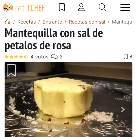
Recetas
Entrante
Recetas con sal
Mantequill
Mantequilla con sal de
petalos de rosa
Anterior
Sigu