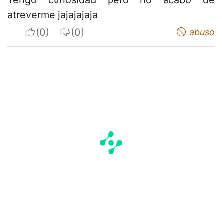
Tengo curiosidad pero no acabo de
atreverme jajajajaja
I apreciate
I do not appreciate
abuso