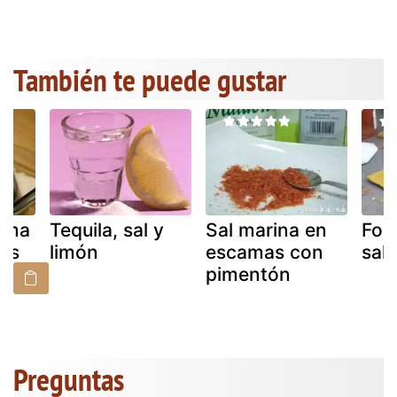
También te puede gustar
ama
Tequila, sal y
Sal marina en
Foi
pas
limón
escamas con
sal
pimentón
Preguntas