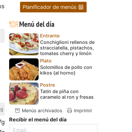
os
Planificador de menús
Menú del día
Entrante
Conchiglioni rellenos de
stracciatella, pistachos,
tomates cherry y limón
Plato
Solomillos de pollo con
kikos {al horno}
Postre
Tatín de piña con
caramelo al ron y fresas
 g
Menús archivados
Imprimir
Recibir el menú del día
7g