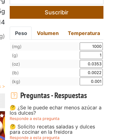
7g
5g
Suscribir
14
Peso
Volumen
Temperatura
g)
(mg)
(g)
(oz)
(lb)
(kg)
Preguntas - Respuestas
🤔 ¿Se le puede echar menos azúcar a
los dulces?
Responde a esta pregunta
🤔 Solicito recetas saladas y dulces
para cocinar en la freidora
Responde a esta pregunta