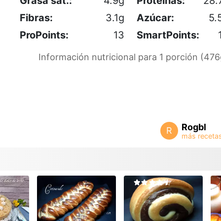
Grasa sat.:
4.9g
Proteínas:
28.
Fibras:
3.1g
Azúcar:
5.
ProPoints:
13
SmartPoints:
Información nutricional para 1 porción (476
Rogbl
R