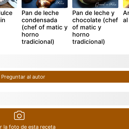
dulce
Pan de leche
Pan de leche y
Ar
in
condensada
chocolate (chef
al
(chef of matic y
of matic y
horno
horno
tradicional)
tradicional)
Preguntar al autor
r la foto de esta receta