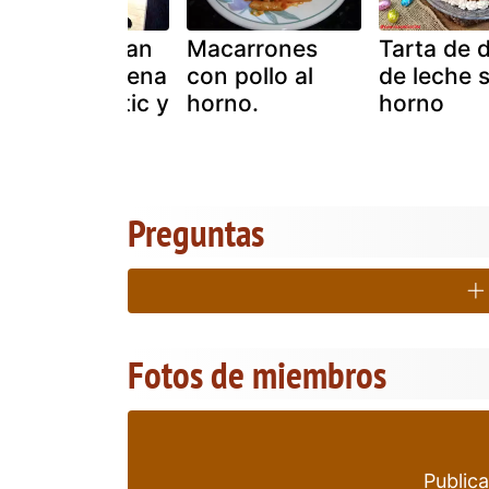
Trenza de pan
Macarrones
Tarta de 
de leche rellena
con pollo al
de leche s
(chef of matic y
horno.
horno
horno
tradicional)
Preguntas
Fotos de miembros
Publica