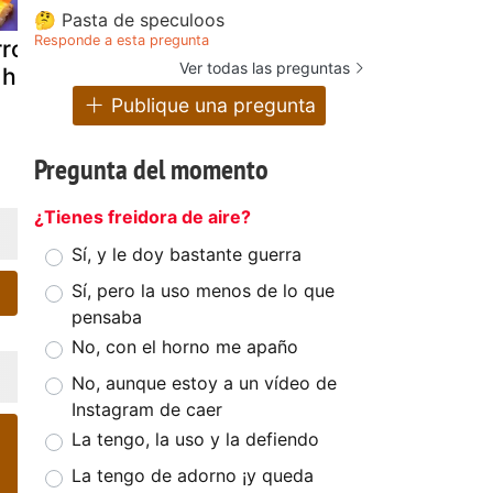
🤔 Pasta de speculoos
Responde a esta pregunta
roz con leche
Tartaletas de
Tarta de du
Ver todas las preguntas
 horno
chocolate con
de leche
leche sin horno
Publique una pregunta
Pregunta del momento
¿Tienes freidora de aire?
Sí, y le doy bastante guerra
Sí, pero la uso menos de lo que
pensaba
No, con el horno me apaño
No, aunque estoy a un vídeo de
Instagram de caer
La tengo, la uso y la defiendo
La tengo de adorno ¡y queda