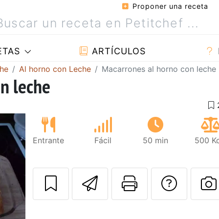
Proponer una receta
ETAS
ARTÍCULOS
che
Al horno con Leche
Macarrones al horno con leche
n leche
Entrante
Fácil
50 min
500 Kc
Enviar esta rec
Imprimir e
Pregu
P