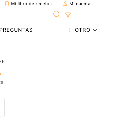
Mi libro de recetas
Mi cuenta
PREGUNTAS
OTRO
al
eta a un amigo
sta página
ntar al autor
ublicar la foto de esta receta