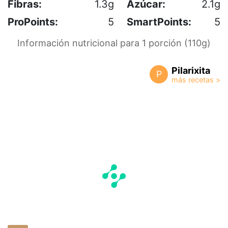
Fibras:
1.3g
Azúcar:
2.1g
ProPoints:
5
SmartPoints:
5
Información nutricional para 1 porción (110g)
Pilarixita
P