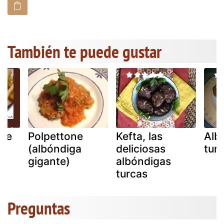
También te puede gustar
 de
Polpettone
Kefta, las
Alb
(albóndiga
deliciosas
tur
gigante)
albóndigas
turcas
Preguntas