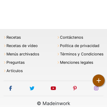
Recetas
Contáctenos
Recetas de vídeo
Política de privacidad
Menús archivados
Términos y Condiciones
Preguntas
Menciones legales
Artículos
+
facebook
twitter
youtube
pinterest
ins
© Madeinwork