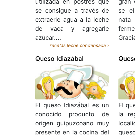
utilizada en postres que
gran 
se consigue a través de
se e
extraerle agua a la leche
nat
de vaca y agregarle
ferm
azúcar....
Gracia
recetas leche condensada
Queso Idiazábal
Queso
El queso Idiazábal es un
El qu
conocido producto de
la re
origen guipuzcoano muy
local
presente en la cocina del
ques