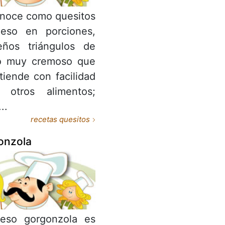
noce como quesitos
ueso en porciones,
eños triángulos de
o muy cremoso que
tiende con facilidad
e otros alimentos;
..
recetas quesitos
onzola
ueso gorgonzola es