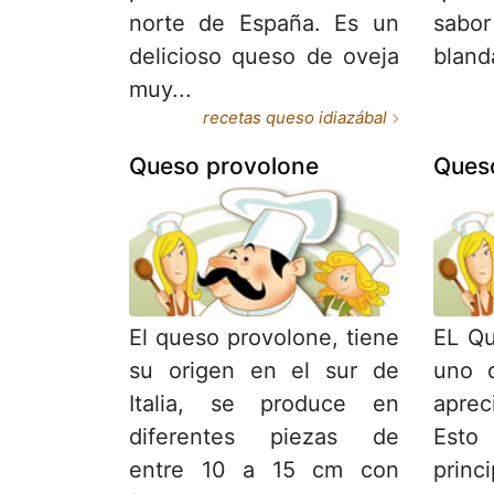
norte de España. Es un
sabo
delicioso queso de oveja
blanda
muy...
recetas queso idiazábal
Queso provolone
Ques
El queso provolone, tiene
EL Q
su origen en el sur de
uno 
Italia, se produce en
apre
diferentes piezas de
Es
entre 10 a 15 cm con
prin