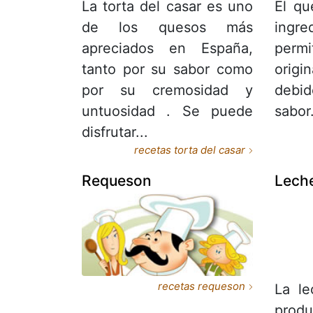
La torta del casar es uno
El qu
de los quesos más
ingre
apreciados en España,
permi
tanto por su sabor como
origi
por su cremosidad y
debid
untuosidad . Se puede
sabor
disfrutar...
recetas torta del casar
Requeson
Lech
recetas requeson
La l
prod