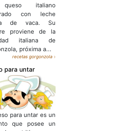
queso italiano
orado con leche
ra de vaca. Su
re proviene de la
lidad italiana de
nzola, próxima a...
recetas gorgonzola
 para untar
eso para untar es un
ento que posee un