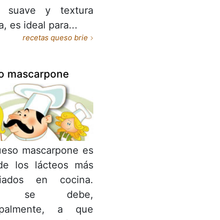
r suave y textura
, es ideal para...
recetas queso brie
o mascarpone
ueso mascarpone es
de los lácteos más
ciados en cocina.
to se debe,
cipalmente, a que