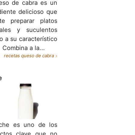
eso de cabra es un
diente delicioso que
te preparar platos
nales y suculentos
o a su característico
. Combina a la...
recetas queso de cabra
e
eche es uno de los
uctos clave que no