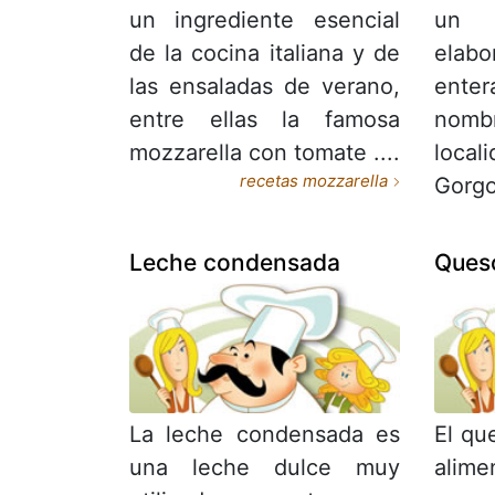
un ingrediente esencial
un 
de la cocina italiana y de
elab
las ensaladas de verano,
ente
entre ellas la famosa
nomb
mozzarella con tomate ....
loca
recetas mozzarella
Gorgo
Leche condensada
Queso
La leche condensada es
El qu
una leche dulce muy
alim