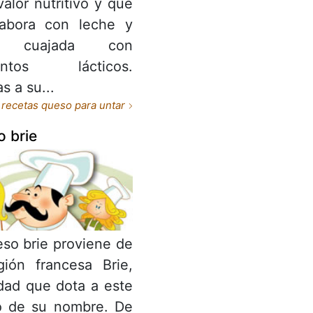
valor nutritivo y que
labora con leche y
a cuajada con
entos lácticos.
s a su...
recetas queso para untar
 brie
eso brie proviene de
gión francesa Brie,
idad que dota a este
o de su nombre. De