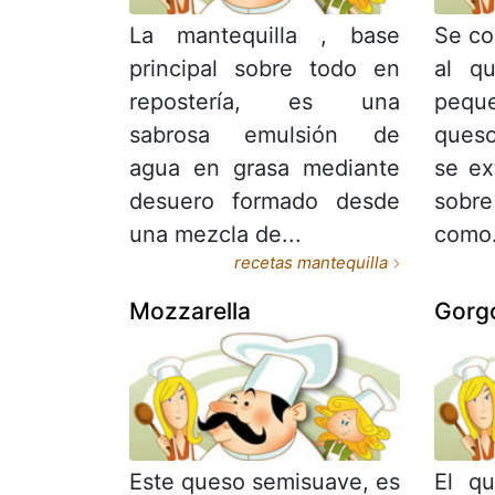
La mantequilla , base
Se co
principal sobre todo en
al q
repostería, es una
pequ
sabrosa emulsión de
ques
agua en grasa mediante
se ex
desuero formado desde
sobr
una mezcla de...
como.
recetas mantequilla
Mozzarella
Gorg
Este queso semisuave, es
El q