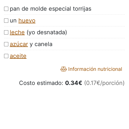
pan de molde especial torrijas
un
huevo
leche
(yo desnatada)
azúcar
y canela
aceite
Información nutricional
Costo estimado:
0.34
€
(0.17€/porción)