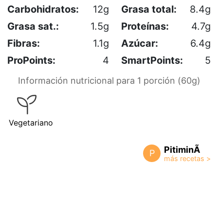
Carbohidratos:
12g
Grasa total:
8.4g
Grasa sat.:
1.5g
Proteínas:
4.7g
Fibras:
1.1g
Azúcar:
6.4g
ProPoints:
4
SmartPoints:
5
Información nutricional para 1 porción (60g)
Vegetariano
PitiminÃ­
P