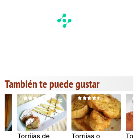
También te puede gustar
a
Torrijas de
Torrijas o
Torr