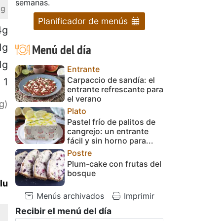
semanas.
 g
Planificador de menús
4g
Menú del día
1g
1g
Entrante
Carpaccio de sandía: el
1
entrante refrescante para
el verano
g)
Plato
Pastel frío de palitos de
cangrejo: un entrante
fácil y sin horno para...
Postre
Plum-cake con frutas del
bosque
lu
Menús archivados
Imprimir
Recibir el menú del día