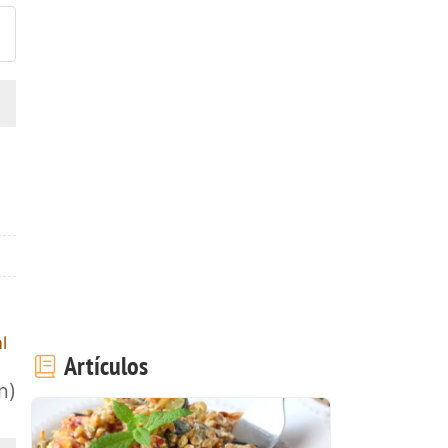
l
Artículos
n)