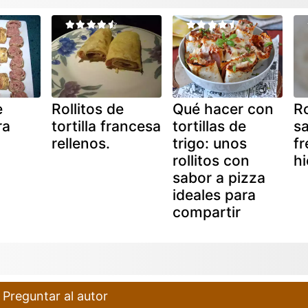
e
Rollitos de
Qué hacer con
Ro
ra
tortilla francesa
tortillas de
s
rellenos.
trigo: unos
fr
rollitos con
hi
sabor a pizza
ideales para
compartir
Preguntar al autor