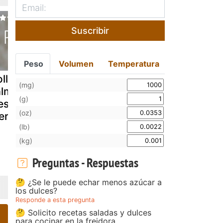
Suscribir
Peso
Volumen
Temperatura
llitos de
Rollitos de
Rollitos de
(mg)
almón y queso
salmón
pescado,
(g)
esco a las
ahumado con
salmón
(oz)
erbas
queso y huevo
ahumado y
(lb)
hilado
queso
(kg)
Preguntas - Respuestas
🤔 ¿Se le puede echar menos azúcar a
los dulces?
Responde a esta pregunta
🤔 Solicito recetas saladas y dulces
para cocinar en la freidora