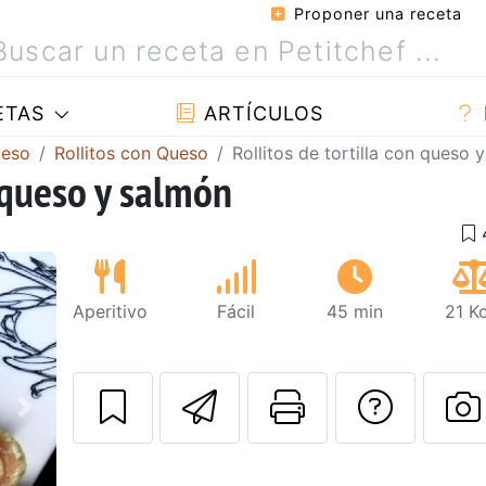
Proponer una receta
ETAS
ARTÍCULOS
ueso
Rollitos con Queso
Rollitos de tortilla con queso 
n queso y salmón
Aperitivo
Fácil
45 min
21 Kc
Enviar esta rec
Imprimir e
Pregu
Siguiente
P