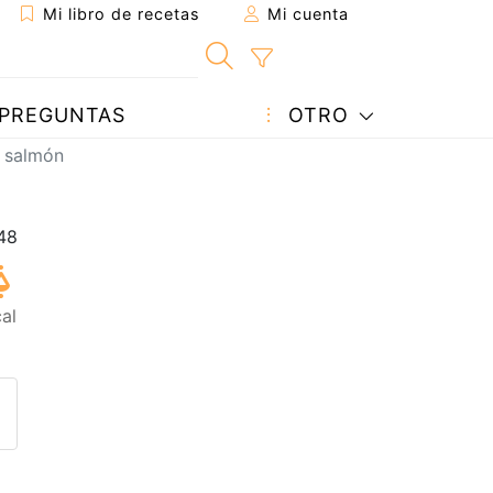
Mi libro de recetas
Mi cuenta
PREGUNTAS
OTRO
y salmón
al
eta a un amigo
sta página
ntar al autor
ublicar la foto de esta receta