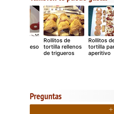
Rollitos de
Rollitos de
Rollitos d
salmon y queso
tortilla rellenos
tortilla pa
fresco
de trigueros
aperitivo
Preguntas