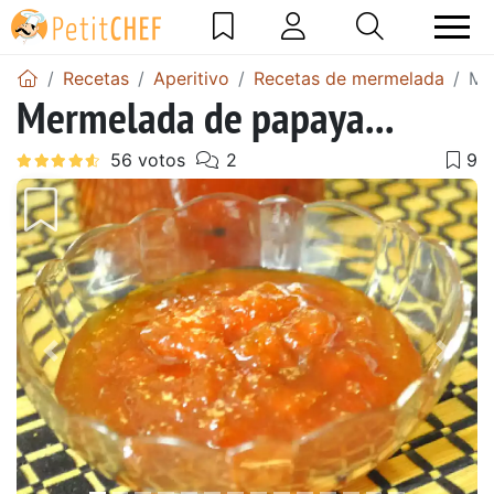
Recetas
Aperitivo
Recetas de mermelada
Me
Mermelada de papaya...
Anterior
Sigu