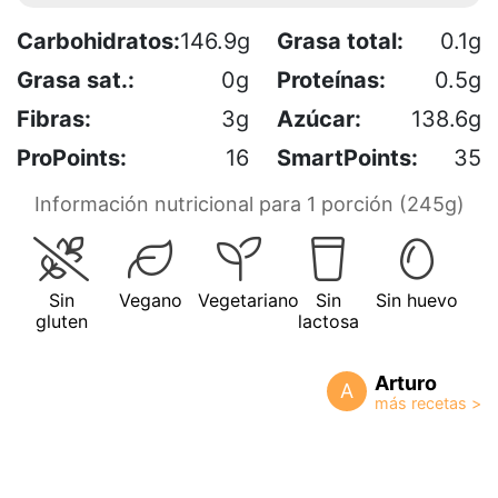
Carbohidratos:
146.9g
Grasa total:
0.1g
Grasa sat.:
0g
Proteínas:
0.5g
Fibras:
3g
Azúcar:
138.6g
ProPoints:
16
SmartPoints:
35
Información nutricional para 1 porción (245g)
Sin
Vegano
Vegetariano
Sin
Sin huevo
gluten
lactosa
Arturo
A