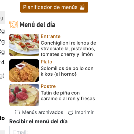
Planificador de menús
 g
Menú del día
2g
Entrante
2g
Conchiglioni rellenos de
stracciatella, pistachos,
3g
tomates cherry y limón
Plato
24
Solomillos de pollo con
kikos {al horno}
g)
Postre
Tatín de piña con
caramelo al ron y fresas
Menús archivados
Imprimir
to
Recibir el menú del día