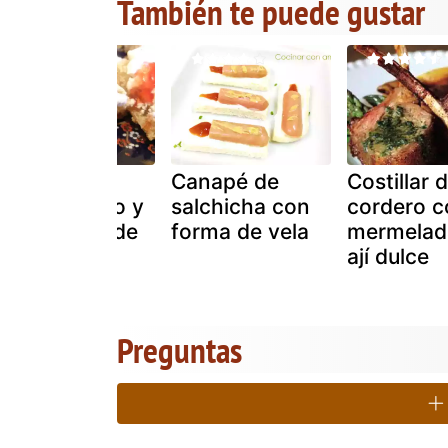
También te puede gustar
Canapés de
Canapé de
Costillar 
queso fresco y
salchicha con
cordero c
mermelada de
forma de vela
mermelad
fresa
ají dulce
Preguntas