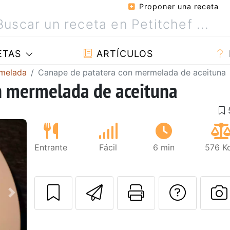
Proponer una receta
ETAS
ARTÍCULOS
rmelada
Canape de patatera con mermelada de aceituna
n mermelada de aceituna
Entrante
Fácil
6 min
576 Kc
Enviar esta rec
Imprimir e
Pregu
Siguiente
P