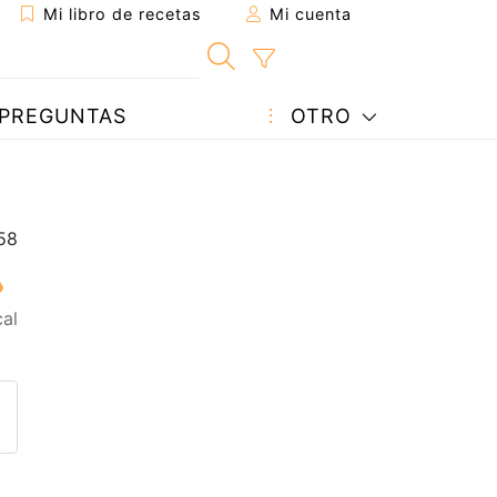
Mi libro de recetas
Mi cuenta
PREGUNTAS
OTRO
al
eta a un amigo
sta página
ntar al autor
ublicar la foto de esta receta