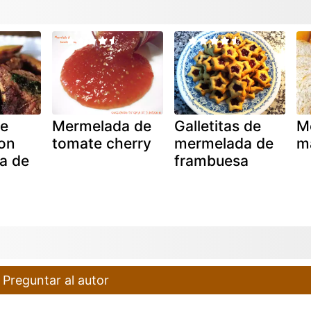
de
Mermelada de
Galletitas de
M
on
tomate cherry
mermelada de
m
a de
frambuesa
Preguntar al autor