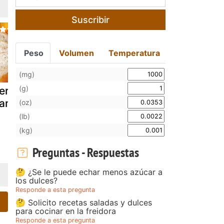
Suscribir
Peso
Volumen
Temperatura
(mg)
(g)
ermelada de
Mermelada de
Mermelada
andarinas
pimientos
damascos
(oz)
secos
(lb)
(kg)
Preguntas - Respuestas
🤔 ¿Se le puede echar menos azúcar a
los dulces?
Responde a esta pregunta
🤔 Solicito recetas saladas y dulces
para cocinar en la freidora
Responde a esta pregunta