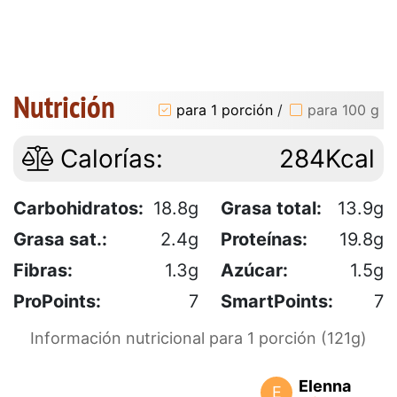
Nutrición
para 1 porción
/
para 100 g
Calorías:
284Kcal
Carbohidratos:
18.8g
Grasa total:
13.9g
Grasa sat.:
2.4g
Proteínas:
19.8g
Fibras:
1.3g
Azúcar:
1.5g
ProPoints:
7
SmartPoints:
7
Información nutricional para 1 porción (121g)
Elenna
E