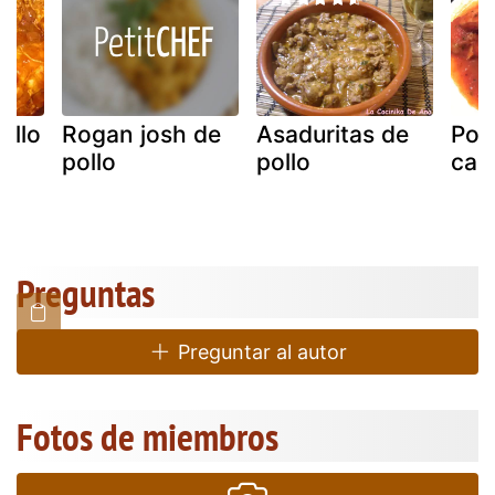
ollo
Rogan josh de
Asaduritas de
Poll
pollo
pollo
cal
s
Preguntas
Preguntar al autor
Fotos de miembros