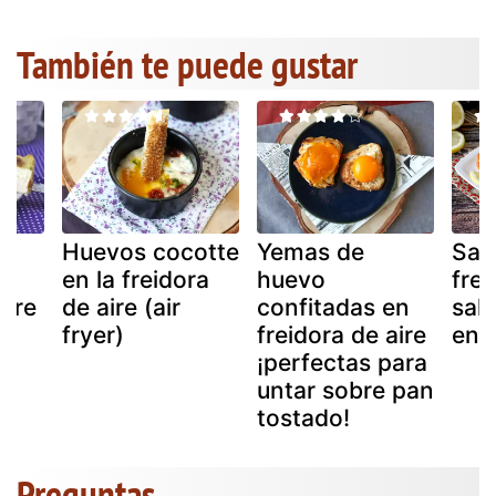
También te puede gustar
e
Huevos cocotte
Yemas de
Sal
n
en la freidora
huevo
frei
aire
de aire (air
confitadas en
salu
fryer)
freidora de aire
en 
¡perfectas para
untar sobre pan
tostado!
Preguntas