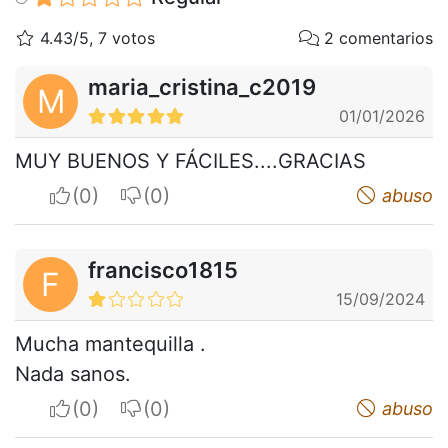
4.43/5, 7 votos
2 comentarios
maria_cristina_c2019
M
01/01/2026
MUY BUENOS Y FÁCILES....GRACIAS
I apreciate
I do not appreciate
abuso
francisco1815
F
15/09/2024
Mucha mantequilla .
Nada sanos.
I apreciate
I do not appreciate
abuso