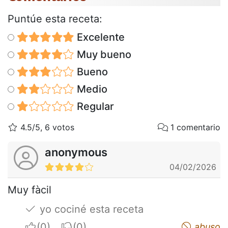
Puntúe esta receta:
Excelente
Muy bueno
Bueno
Medio
Regular
4.5/5, 6 votos
1 comentario
anonymous
04/02/2026
Muy fàcil
yo cociné esta receta
I apreciate
I do not appreciate
abuso