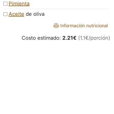
Pimienta
Aceite
de oliva
Información nutricional
Costo estimado:
2.21
€
(1.1€/porción)