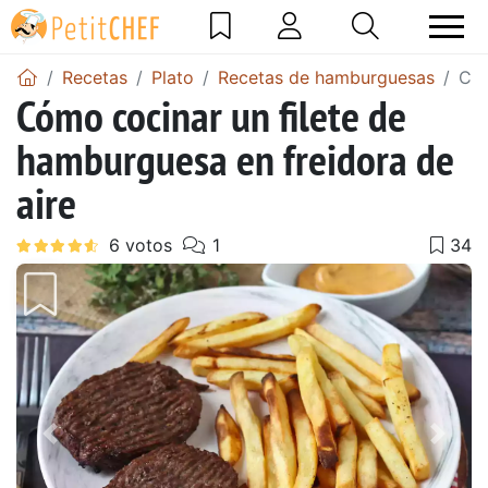
Recetas
Plato
Recetas de hamburguesas
Cóm
Cómo cocinar un filete de
hamburguesa en freidora de
aire
Anterior
Sigu