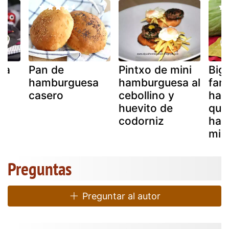
sa
Pan de
Pintxo de mini
Big 
hamburguesa
hamburguesa al
fam
casero
cebollino y
ham
huevito de
que
codorniz
hac
mis
Preguntas
Preguntar al autor