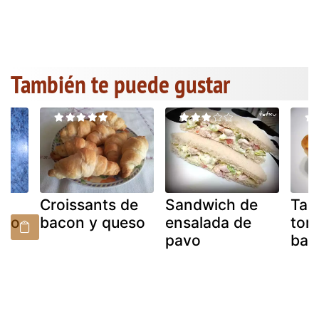
También te puede gustar
Croissants de
Sandwich de
Tar
eso
bacon y queso
ensalada de
tort
pavo
bac