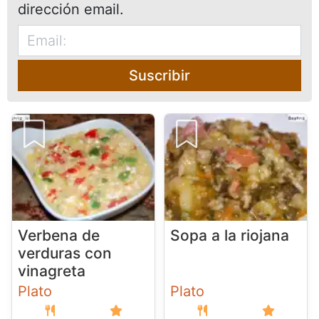
dirección email.
Suscribir
Verbena de
Sopa a la riojana
verduras con
vinagreta
Plato
Plato