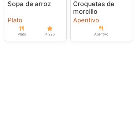
Sopa de arroz
Croquetas de
morcillo
Plato
Aperitivo
Plato
4.2 / 5
Aperitivo