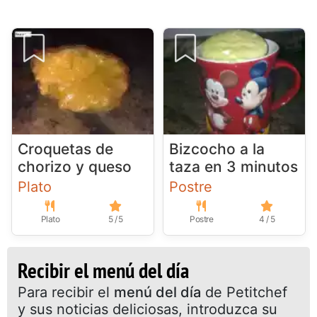
Croquetas de
Bizcocho a la
chorizo y queso
taza en 3 minutos
Plato
Postre
Plato
5 / 5
Postre
4 / 5
Recibir el menú del día
Para recibir el
menú del día
de Petitchef
y sus noticias deliciosas, introduzca su