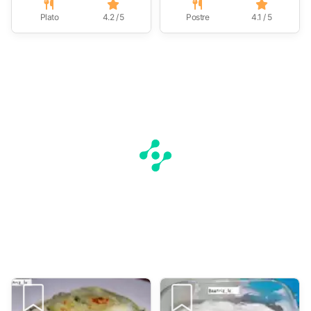
Plato
4.2 / 5
Postre
4.1 / 5