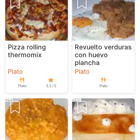
Pizza rolling
Revuelto verduras
thermomix
con huevo
plancha
Plato
Plato
Plato
3.3 / 5
Plato