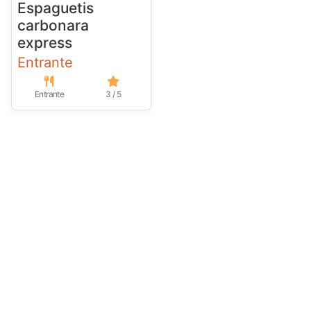
Espaguetis
carbonara
express
Entrante
Entrante
3 / 5