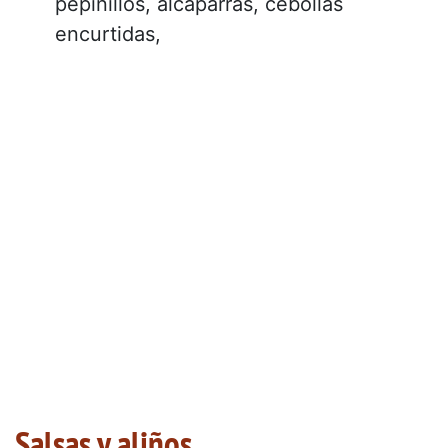
pepinillos, alcaparras, cebollas
encurtidas,
Salsas y aliños