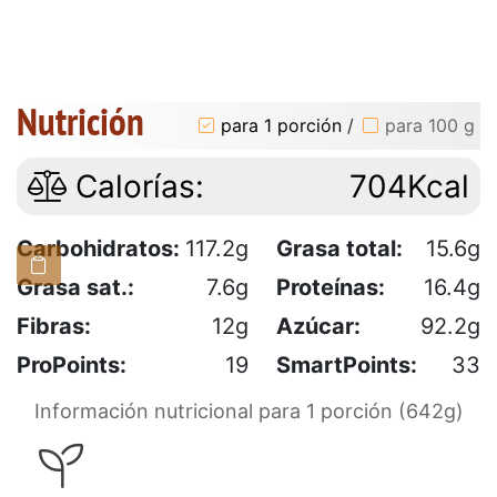
Nutrición
para 1 porción
/
para 100 g
Calorías:
704Kcal
Carbohidratos:
117.2g
Grasa total:
15.6g
Grasa sat.:
7.6g
Proteínas:
16.4g
Fibras:
12g
Azúcar:
92.2g
ProPoints:
19
SmartPoints:
33
Información nutricional para 1 porción (642g)