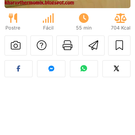
Postre
Fácil
55 min
704 Kcal
Preguntar al autor
Imprimir esta
Enviar 
Publicar la foto de esta r