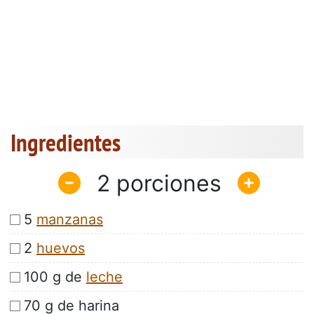
Ingredientes
2
5
manzanas
2
huevos
100 g de
leche
70 g de harina