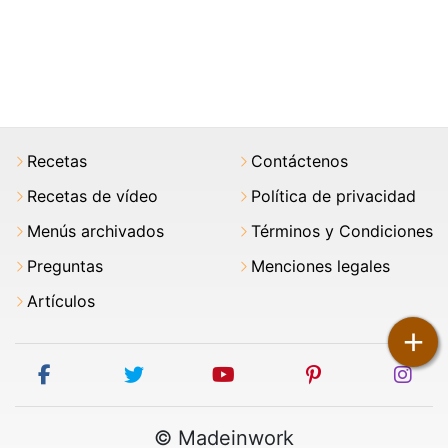
Recetas
Contáctenos
Recetas de vídeo
Política de privacidad
Menús archivados
Términos y Condiciones
Preguntas
Menciones legales
Artículos
+
facebook
twitter
youtube
pinterest
ins
© Madeinwork