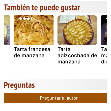
También te puede gustar
Tarta francesa
Tarta
Tar
de manzana
abizcochada de
man
manzana
diet
Preguntas
Preguntar al autor