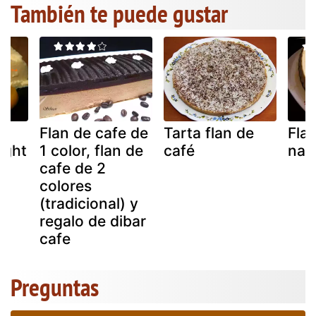
También te puede gustar
de
Flan de cafe de
Tarta flan de
Flan
ight
1 color, flan de
café
nat
cafe de 2
colores
(tradicional) y
regalo de dibar
cafe
Preguntas