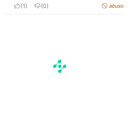
I apreciate
I do not appreciate
abuso