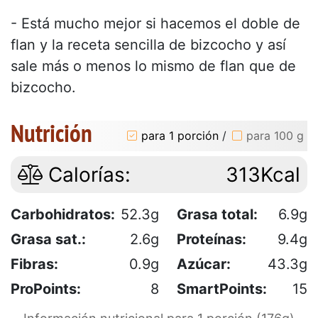
- Está mucho mejor si hacemos el doble de
flan y la receta sencilla de bizcocho y así
sale más o menos lo mismo de flan que de
bizcocho.
Nutrición
para 1 porción
/
para 100 g
Calorías:
313Kcal
Carbohidratos:
52.3g
Grasa total:
6.9g
Grasa sat.:
2.6g
Proteínas:
9.4g
Fibras:
0.9g
Azúcar:
43.3g
ProPoints:
8
SmartPoints:
15