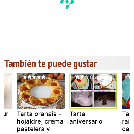
También te puede gustar
gur
Tarta oranais -
Tarta
Tart
hojaldre, crema
aniversario
rai
pastelera y
cak