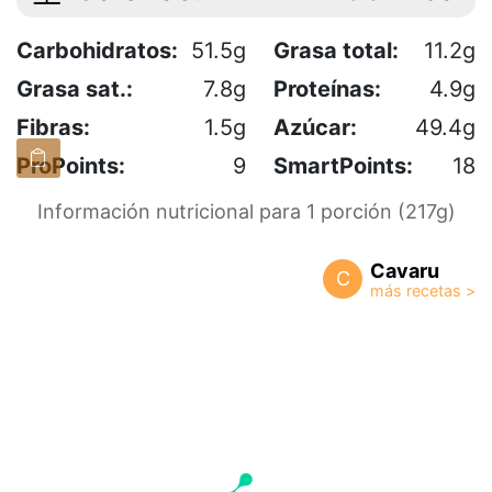
Carbohidratos:
51.5g
Grasa total:
11.2g
Grasa sat.:
7.8g
Proteínas:
4.9g
Fibras:
1.5g
Azúcar:
49.4g
ProPoints:
9
SmartPoints:
18
Información nutricional para 1 porción (217g)
Cavaru
C