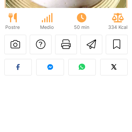
Postre
Medio
50 min
334 Kcal
Preguntar al autor
Imprimir esta
Enviar 
Publicar la foto de esta r