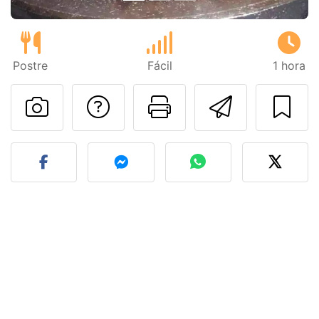
Postre
Fácil
1 hora
Preguntar al autor
Imprimir esta
Enviar 
Publicar la foto de esta r