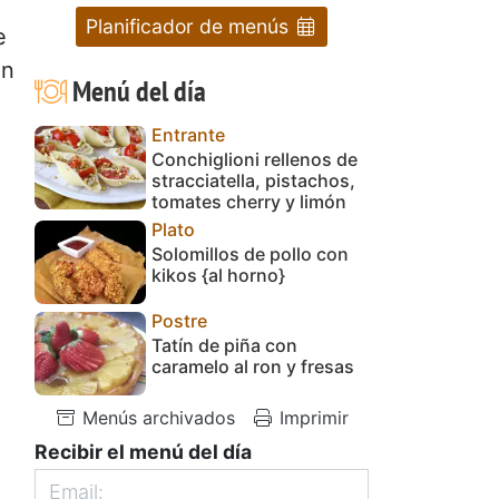
Planificador de menús
e
en
Menú del día
Entrante
Conchiglioni rellenos de
stracciatella, pistachos,
tomates cherry y limón
Plato
Solomillos de pollo con
kikos {al horno}
Postre
Tatín de piña con
caramelo al ron y fresas
Menús archivados
Imprimir
Recibir el menú del día