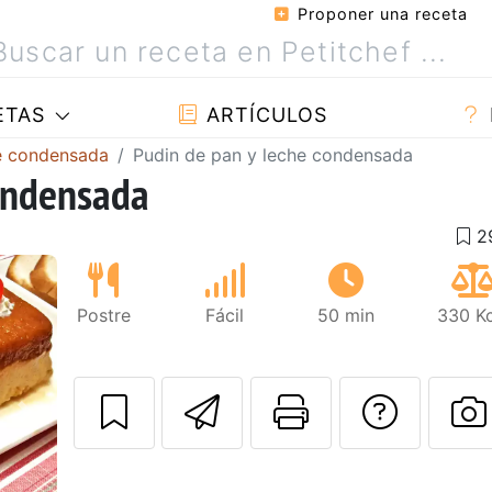
Proponer una receta
ETAS
ARTÍCULOS
e condensada
Pudin de pan y leche condensada
condensada
Postre
Fácil
50 min
330 Kc
Enviar esta rec
Imprimir e
Pregu
Siguiente
P