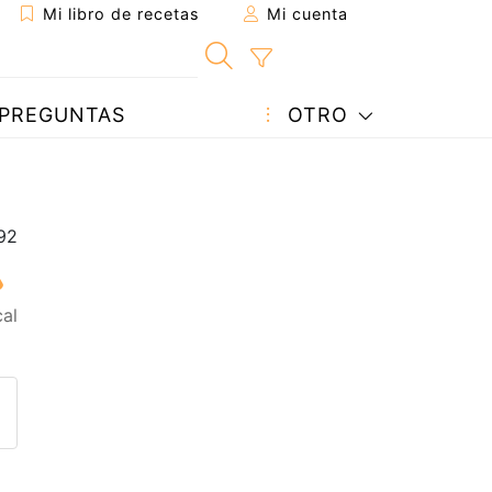
Mi libro de recetas
Mi cuenta
PREGUNTAS
OTRO
al
eta a un amigo
sta página
ntar al autor
ublicar la foto de esta receta