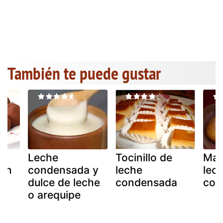
También te puede gustar
Leche
Tocinillo de
Mag
con
condensada y
leche
lec
dulce de leche
condensada
con
a
o arequipe