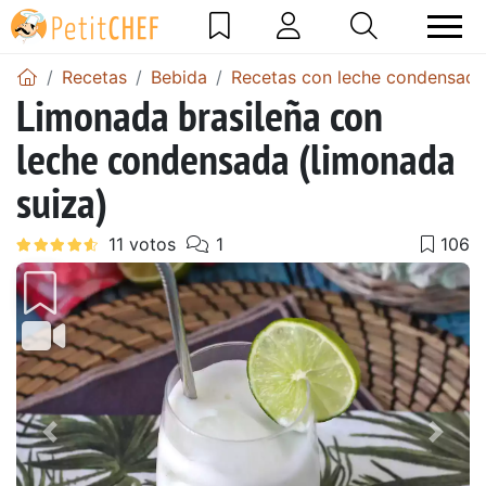
Recetas
Bebida
Recetas con leche condensada
Limonada brasileña con
leche condensada (limonada
suiza)
Anterior
Sigu