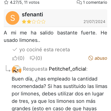
4.27/5, 11 votos
1 comentario
sfenanti
S
21/07/2024
A mi me ha salido bastante fuerte. He
usado limones..
yo cociné esta receta
I apreciate
I do not appreciate
abuso
Respuesta
Petitchef_oficial
:
Buen día, ¿has empleado la cantidad
recomendada? Si has sustituido las limas
por limones, debes utilizar dos en lugar
de tres, ya que los limones son más
grandes (esto en caso de que hayas