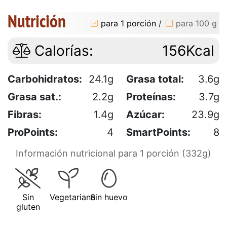
Nutrición
para 1 porción
/
para 100 g
Calorías:
156Kcal
Carbohidratos:
24.1g
Grasa total:
3.6g
Grasa sat.:
2.2g
Proteínas:
3.7g
Fibras:
1.4g
Azúcar:
23.9g
ProPoints:
4
SmartPoints:
8
Información nutricional para 1 porción (332g)
Sin
Vegetariano
Sin huevo
gluten