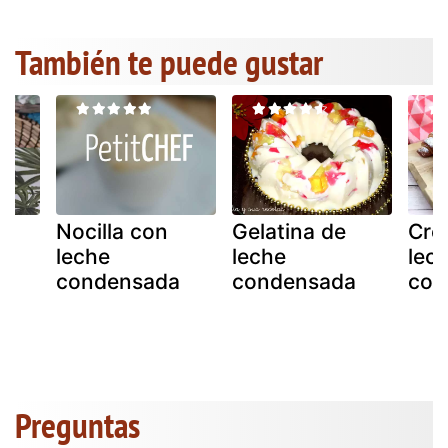
También te puede gustar
Nocilla con
Gelatina de
Cro
on
leche
leche
lec
condensada
condensada
con
a
Preguntas