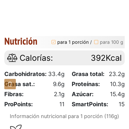
Nutrición
para 1 porción
/
para 100 g
Calorías:
392Kcal
Carbohidratos:
33.4g
Grasa total:
23.2g
Grasa sat.:
9.6g
Proteínas:
10.3g
Fibras:
2.1g
Azúcar:
15.4g
ProPoints:
11
SmartPoints:
15
Información nutricional para 1 porción (116g)