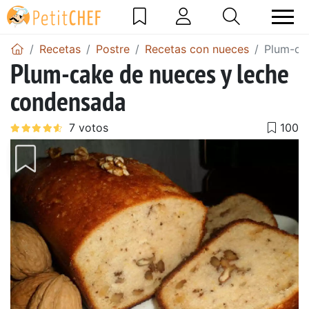
Recetas
Postre
Recetas con nueces
Plum-ca
Plum-cake de nueces y leche
condensada