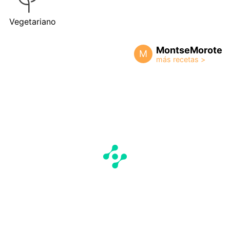
Vegetariano
MontseMorote
M