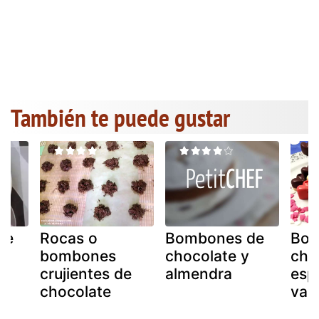
También te puede gustar
de
Rocas o
Bombones de
Bom
bombones
chocolate y
cho
crujientes de
almendra
esp
chocolate
vale