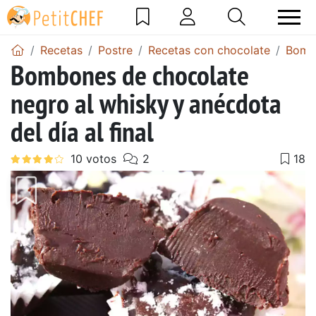
Recetas
Postre
Recetas con chocolate
Bomb
Bombones de chocolate
negro al whisky y anécdota
del día al final