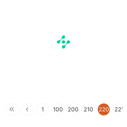
(curren
1
100
200
210
220
221