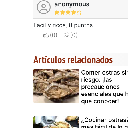
anonymous
Facil y ricos, 8 puntos
I apreciate
I do not appreciate
Artículos relacionados
Comer ostras si
riesgo: ¡las
precauciones
esenciales que 
que conocer!
¿Cocinar ostras
más fácil de lo 