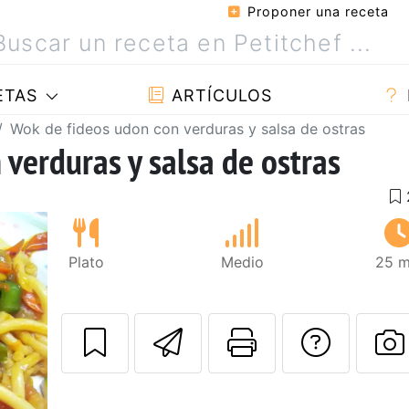
Proponer una receta
ETAS
ARTÍCULOS
Wok de fideos udon con verduras y salsa de ostras
verduras y salsa de ostras
Plato
Medio
25 m
Enviar esta rec
Imprimir e
Pregu
P