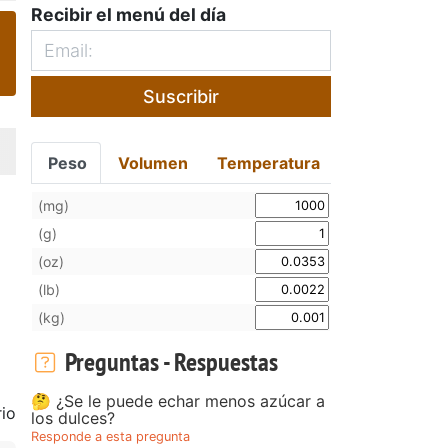
Recibir el menú del día
Suscribir
Peso
Volumen
Temperatura
(mg)
(g)
(oz)
(lb)
(kg)
Preguntas - Respuestas
🤔 ¿Se le puede echar menos azúcar a
io
los dulces?
Responde a esta pregunta