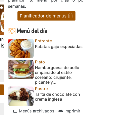
semanas.
Planificador de menús
Menú del día
erduras con
Salsas
Salsa blanc
Entrante
alsa romesco
calientes (salsa
ikea
Patatas gajo especiadas
de vigilia)
Plato
Hamburguesa de pollo
empanado al estilo
coreano: crujiente,
picante y...
Postre
Tarta de chocolate con
crema inglesa
Menús archivados
Imprimir