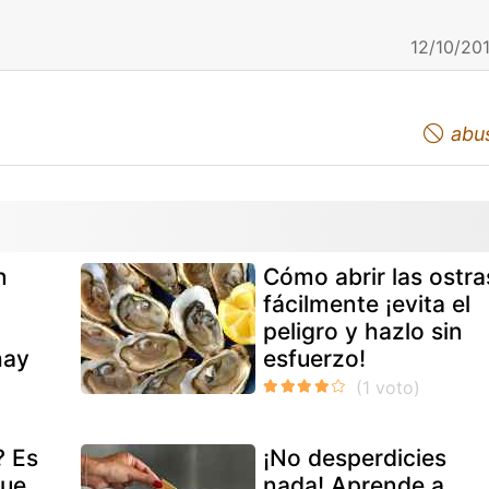
12/10/201
abu
n
Cómo abrir las ostra
fácilmente ¡evita el
peligro y hazlo sin
hay
esfuerzo!
? Es
¡No desperdicies
que
nada! Aprende a