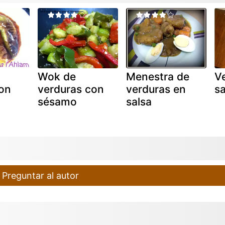
Wok de
Menestra de
V
con
verduras con
verduras en
s
sésamo
salsa
Preguntar al autor