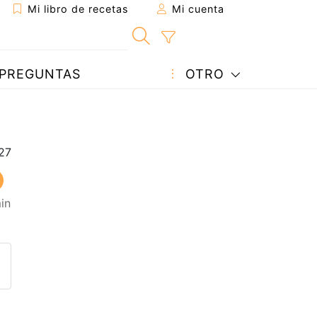
Mi libro de recetas
Mi cuenta
PREGUNTAS
OTRO
in
eta a un amigo
sta página
ntar al autor
ublicar la foto de esta receta