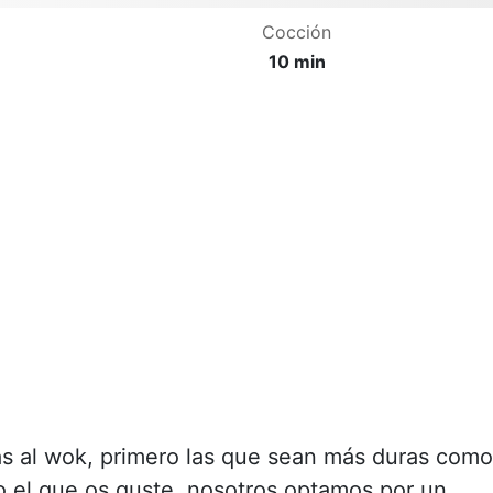
Cocción
10 min
ras al wok, primero las que sean más duras como
to el que os guste, nosotros optamos por un