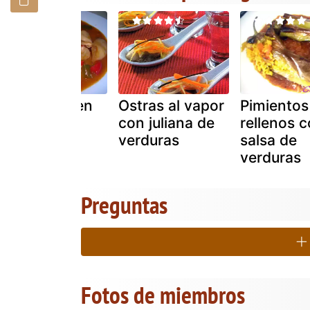
Chipirones en
Ostras al vapor
Pimientos
salsa al wok
con juliana de
rellenos 
verduras
salsa de
verduras
Preguntas
Fotos de miembros