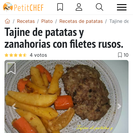
Recetas
Plato
Recetas de patatas
Tajine de 
Tajine de patatas y
zanahorias con filetes rusos.
Anterior
Sigu