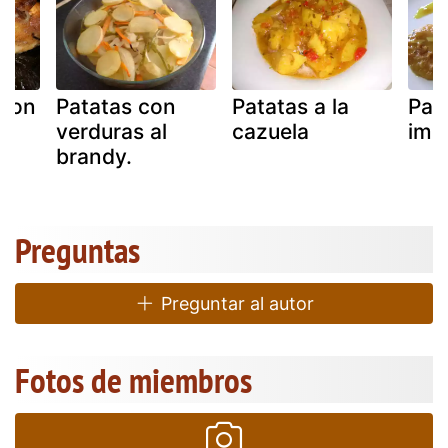
 con
Patatas con
Patatas a la
Pata
i
verduras al
cazuela
imp
brandy.
Preguntas
Preguntar al autor
Fotos de miembros