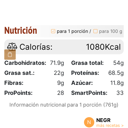
Nutrición
para 1 porción
/
para 100 g
Calorías:
1080Kcal
Carbohidratos:
71.9g
Grasa total:
54g
Grasa sat.:
22g
Proteínas:
68.5g
Fibras:
9g
Azúcar:
11.8g
ProPoints:
28
SmartPoints:
33
Información nutricional para 1 porción (761g)
NEGR
N