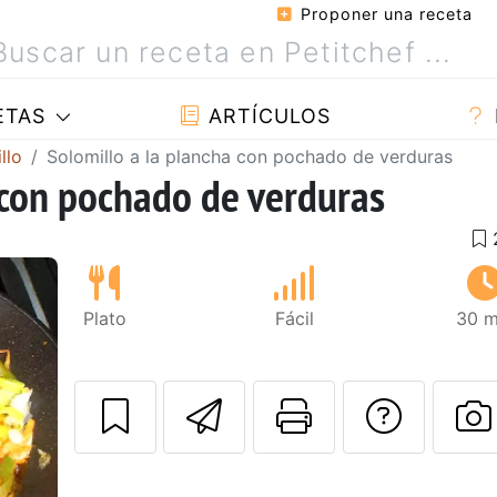
Proponer una receta
ETAS
ARTÍCULOS
llo
Solomillo a la plancha con pochado de verduras
 con pochado de verduras
Plato
Fácil
30 m
Enviar esta rec
Imprimir e
Pregu
Siguiente
P