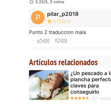
3.33/5, 3 votos
pilar_p2018
P
Punto 2 traduccion mala
I apreciate
I do not appreciate
Artículos relacionados
¿Un pescado a l
plancha perfect
claves para
conseguirlo