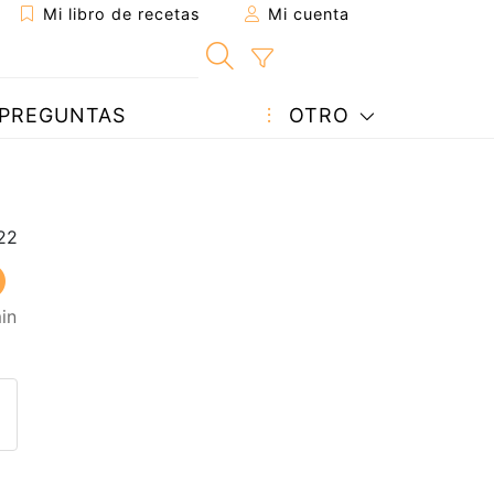
Mi libro de recetas
Mi cuenta
PREGUNTAS
OTRO
in
eta a un amigo
sta página
ntar al autor
ublicar la foto de esta receta