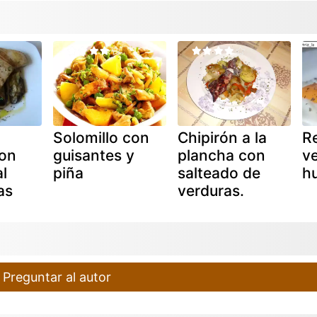
Solomillo con
Chipirón a la
R
on
guisantes y
plancha con
v
l
piña
salteado de
h
as
verduras.
Preguntar al autor