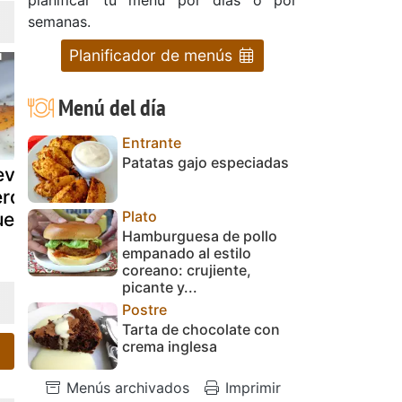
semanas.
Planificador de menús
Menú del día
Entrante
Patatas gajo especiadas
evuelto
Pescado a la
Verduras c
erduras con
plancha con
patatas a la
Plato
uevo plancha
verduras y
plancha
Hamburguesa de pollo
salsa picante
empanado al estilo
coreano: crujiente,
picante y...
Postre
Tarta de chocolate con
crema inglesa
Menús archivados
Imprimir