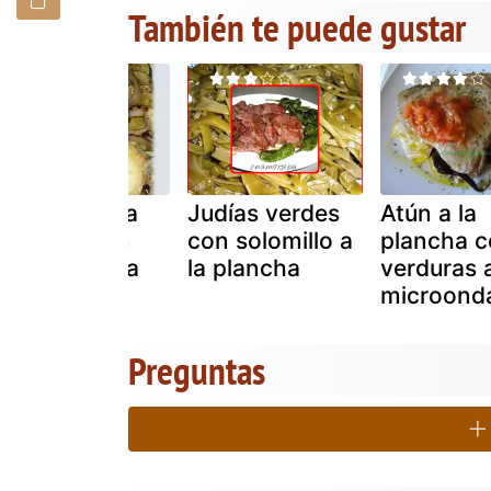
También te puede gustar
Verduras a la
Judías verdes
Atún a la
plancha con
con solomillo a
plancha c
rulo de cabra
la plancha
verduras a
microond
Preguntas