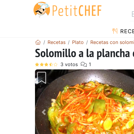
REC
Recetas
Plato
Recetas con solomi
Solomillo a la plancha
Anterior