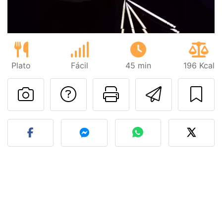
Plato
Fácil
45 min
196 Kcal
Preguntar al autor
Imprimir esta
Enviar 
Publicar la foto de esta r