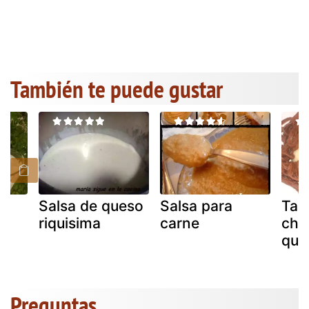
También te puede gustar
Salsa de queso
Salsa para
Tagl
riquisima
carne
cho
que
Preguntas