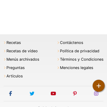
Recetas
Contáctenos
Recetas de vídeo
Política de privacidad
Menús archivados
Términos y Condiciones
Preguntas
Menciones legales
Artículos
+
facebook
twitter
youtube
pinterest
ins